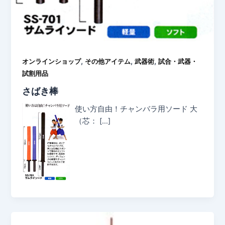
,
,
,
オンラインショップ
その他アイテム
武器術
試合・武器・
試割用品
さばき棒
使い方自由！チャンバラ用ソード 大
（芯： […]