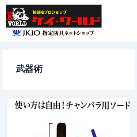
内
Main
容
Menu
を
ス
キ
ッ
プ
武器術