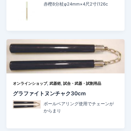
赤樫8分杖φ24mm×4尺2寸(126c
,
,
オンラインショップ
武器術
試合・武器・試割用品
グラファイトヌンチャク30cm
ボールベアリング使用でチェーンが
からまり