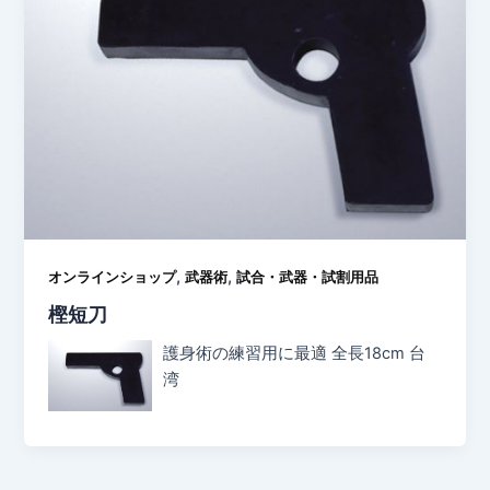
,
,
オンラインショップ
武器術
試合・武器・試割用品
樫短刀
護身術の練習用に最適 全長18cm 台
湾