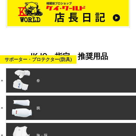
JKJO 指定・推奨用品
サポーター・プロテクター(防具)
拳
腕
胸・胴