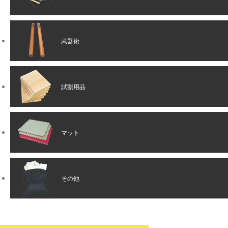
武器術
試割用品
マット
その他