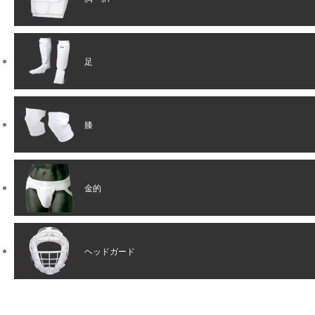
足
膝
金的
ヘッドガード