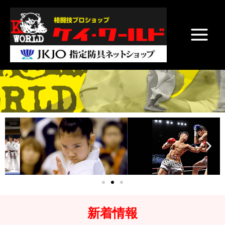
内
Main
容
Menu
を
ス
キ
ッ
プ
新着情報