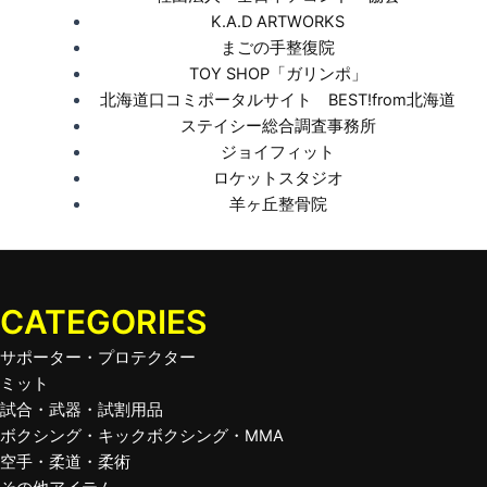
K.A.D ARTWORKS
まごの手整復院
TOY SHOP「ガリンポ」
北海道口コミポータルサイト BEST!from北海道
ステイシー総合調査事務所
ジョイフィット
ロケットスタジオ
羊ヶ丘整骨院
CATEGORIES
サポーター・プロテクター
ミット
試合・武器・試割用品
ボクシング・キックボクシング・MMA
空手・柔道・柔術