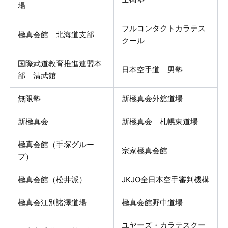
場
フルコンタクトカラテス
極真会館 北海道支部
クール
国際武道教育推進連盟本
日本空手道 男塾
部 清武館
無限塾
新極真会外舘道場
新極真会
新極真会 札幌東道場
極真会館（手塚グルー
宗家極真会館
プ）
極真会館（松井派）
JKJO全日本空手審判機構
極真会江別諸澤道場
極真会館野中道場
ユヤーズ・カラテスクー