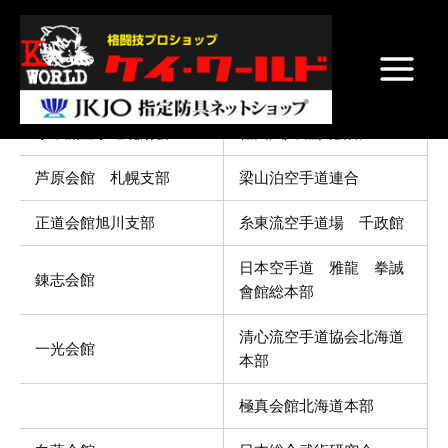
空手道
内
Main
容
Menu
を
国際空手道 修徳会 北
清心流空手道協会
ス
海道本部
キ
ッ
糸東流空手道北陽会
社団法人 極真会館
プ
芦原会館 札幌支部
梁山泊空手道連合
正道会館旭川支部
糸東流空手道場 千政館
日本空手道 雅龍 拳誠
錬志会館
會館総本部
清心流空手道協会北海道
一光会館
本部
極真会館北海道本部