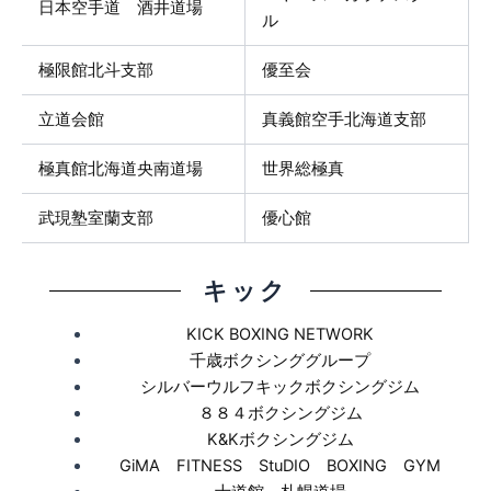
日本空手道 酒井道場
ル
極限館北斗支部
優至会
立道会館
真義館空手北海道支部
極真館北海道央南道場
世界総極真
武現塾室蘭支部
優心館
キック
KICK BOXING NETWORK
千歳ボクシンググループ
シルバーウルフキックボクシングジム
８８４ボクシングジム
K&Kボクシングジム
GiMA FITNESS StuDIO BOXING GYM