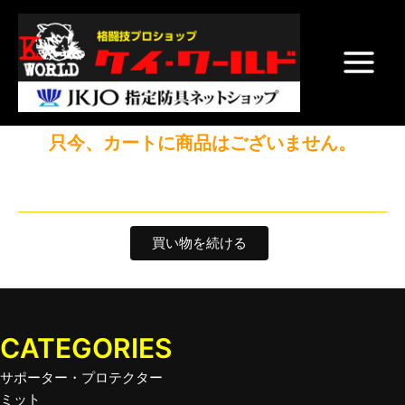
内
Main
カート
お客様情報
配送・支払方
内容確認
容
法
Menu
を
ス
キ
ッ
只今、カートに商品はございません。
プ
CATEGORIES
サポーター・プロテクター
ミット