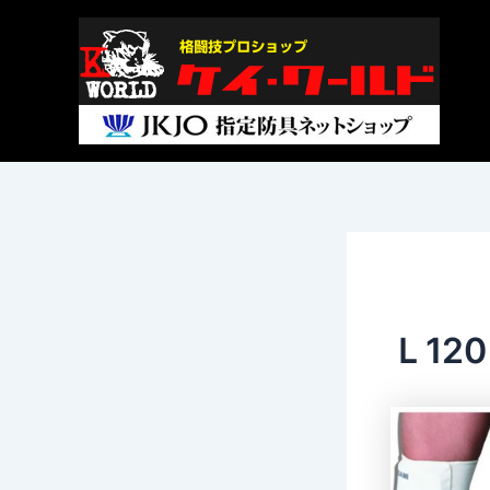
内
Post
容
navigation
を
ス
キ
ッ
プ
Ｌ12