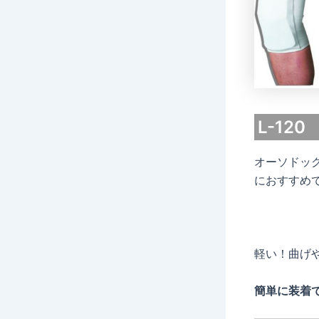
L-12
オーソドッ
におすすめ
軽い！曲げ
簡単に装着