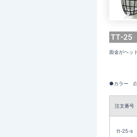
TT-2
面金がヘッ
●カラー 
注文番号
tt-25-s