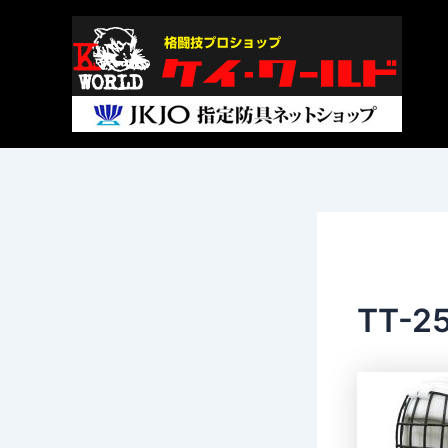
内
Post
容
navigation
を
ス
キ
ッ
プ
TT-