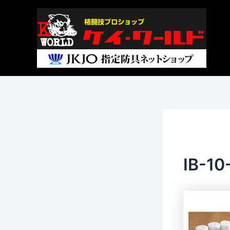
内
Post
容
navigation
を
ス
キ
ッ
プ
IB-