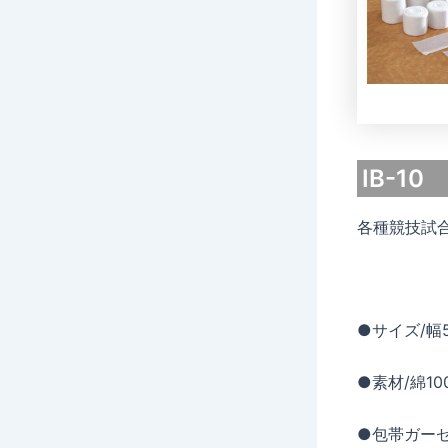
IB-10
各種競技試
●サイズ/幅5
●素材/綿10
●包帯ガー