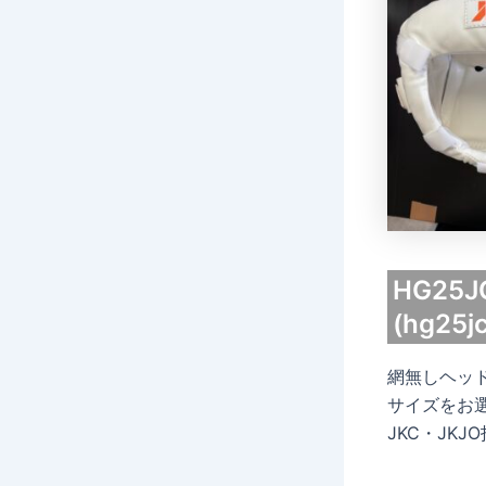
HG2
(hg25jc
網無しヘッ
サイズをお
JKC・JK