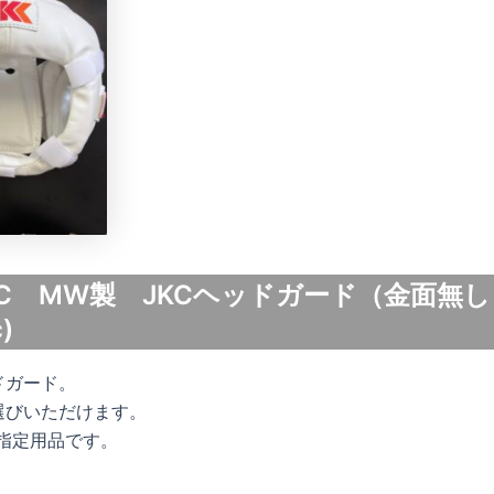
5JC MW製 JKCヘッドガード（金面無
)
ドガード。
選びいただけます。
JO指定用品です。