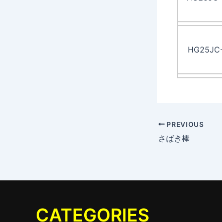
HG25JC
PREVIOUS
さばき棒
CATEGORIES