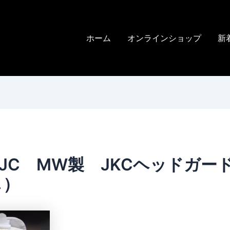
ホーム
オンラインショップ
新
5JC MW製 JKCヘッドガー
し）