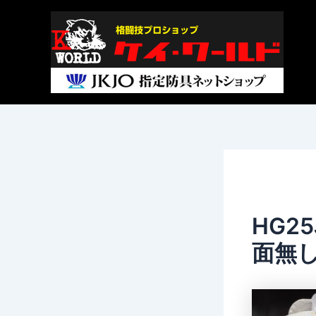
内
Post
容
navigation
を
ス
キ
ッ
プ
HG2
面無