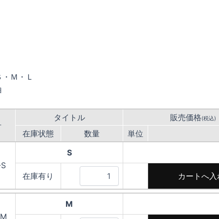
Ｓ・Ｍ・Ｌ
白
タイトル
販売価格
(税込)
号
在庫状態
数量
単位
S
-S
在庫有り
M
-M