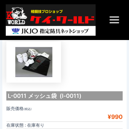
内
Post
Main
容
navigation
Menu
を
ス
L-0011 メッシュ袋
キ
ッ
プ
L-0011 メッシュ袋 (l-0011)
販売価格
(税込)
¥990
在庫状態 : 在庫有り