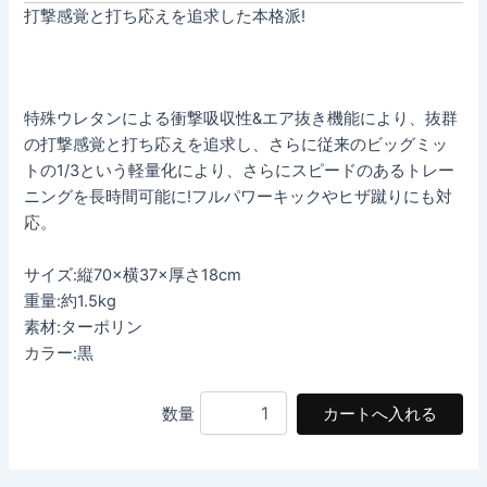
打撃感覚と打ち応えを追求した本格派!
特殊ウレタンによる衝撃吸収性&エア抜き機能により、抜群
の打撃感覚と打ち応えを追求し、さらに従来のビッグミッ
トの1/3という軽量化により、さらにスピードのあるトレー
ニングを長時間可能に!フルパワーキックやヒザ蹴りにも対
応。
サイズ:縦70×横37×厚さ18cm
重量:約1.5kg
素材:ターポリン
カラー:黒
数量