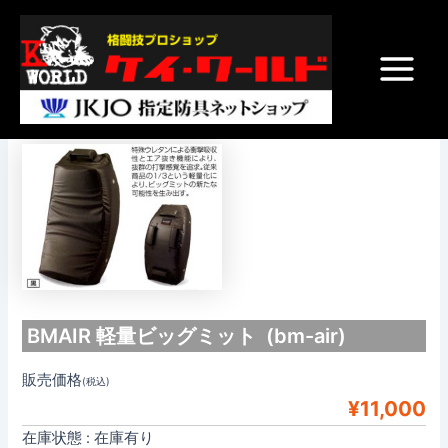
内
Post
Main
容
navigation
Menu
を
ス
軽量ビッグミット
キ
ッ
プ
BMAIR 軽量ビッグミット (bm-air)
販売価格
(税込)
¥11,000
在庫状態 : 在庫有り