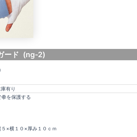
ード (ng-2)
)
在庫有り
で拳を保護する
縦５×横１０×厚み１０ｃｍ