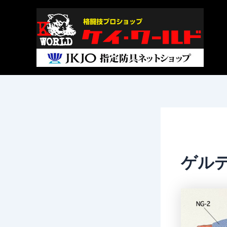
内
Post
容
navigation
を
ス
キ
ッ
プ
ゲル