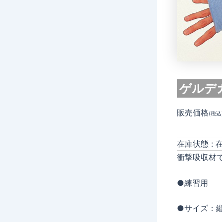
ゲルデガ
販売価格
(税込
在庫状態 : 
衝撃吸収材
●練習用
●サイズ：