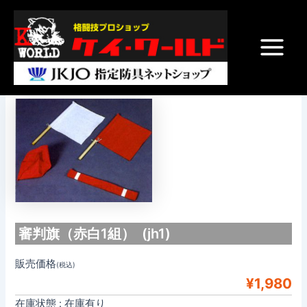
内
Post
Main
容
navigation
Menu
を
ス
審判旗
キ
ッ
プ
審判旗（赤白1組） (jh1)
販売価格
(税込)
¥1,980
在庫状態 : 在庫有り