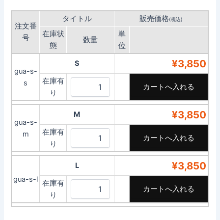
タイトル
販売価格
(税込)
注文番
在庫状
単
号
数量
態
位
¥3,850
S
gua-s-
在庫有
s
り
¥3,850
M
gua-s-
在庫有
m
り
¥3,850
L
gua-s-l
在庫有
り