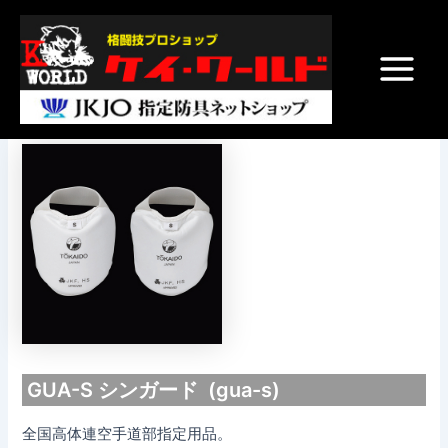
内
Post
Main
容
navigation
Menu
を
ス
GUA-S シンガード
キ
ッ
プ
GUA-S シンガード (gua-s)
全国高体連空手道部指定用品。