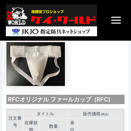
内
Post
Main
容
navigation
Menu
を
ス
オリジナル ファールカップ
キ
ッ
プ
RFCオリジナル ファールカップ (RFC)
タイトル
販売価格
(税込)
注文番
在庫状
単
号
数量
態
位