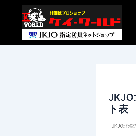
内
Post
容
navigation
を
ス
キ
ッ
プ
JKJ
ト表
JKJO北