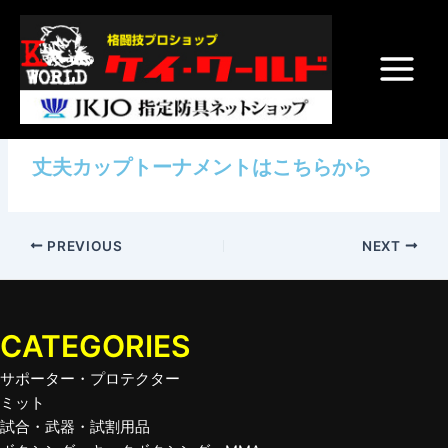
内
Post
Main
容
navigation
Menu
を
ス
丈夫カップトーナメント
キ
ッ
プ
丈夫カップトーナメントはこちらから
PREVIOUS
NEXT
CATEGORIES
サポーター・プロテクター
ミット
試合・武器・試割用品