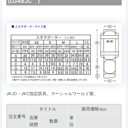
(LG48JC )
JKJO・JKC指定防具。マーシャルワールド製。
タイトル
販売価格
(税込)
注文番号
在庫
単
数量
状態
位