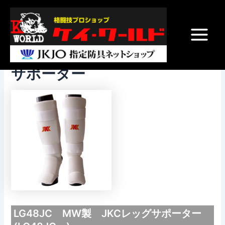
内
Post
Main
容
navigation
Menu
を
ス
LG48JC MW製 JKCレッグ
キ
ッ
サポーター
プ
LG48JC MW製 JKCレッグサポーター