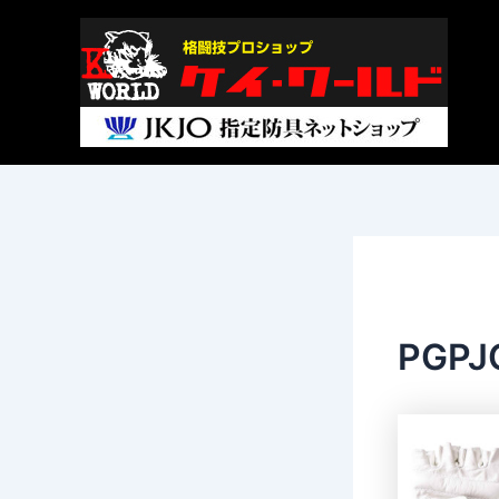
内
Post
容
navigation
を
ス
キ
ッ
プ
PGP