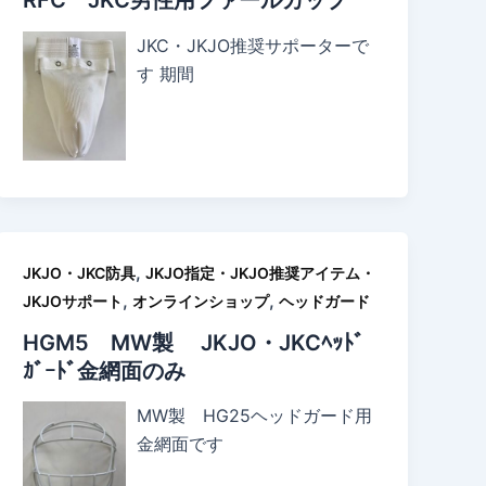
RFC JKC男性用ファールカップ
JKC・JKJO推奨サポーターで
す 期間
,
JKJO・JKC防具
JKJO指定・JKJO推奨アイテム・
,
,
JKJOサポート
オンラインショップ
ヘッドガード
HGM5 MW製 JKJO・JKCﾍｯﾄﾞ
ｶﾞｰﾄﾞ金網面のみ
MW製 HG25ヘッドガード用
金網面です