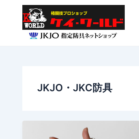
内
投
容
稿
を
の
ス
ペ
キ
ー
ッ
ジ
プ
送
り
JKJO・JKC防具