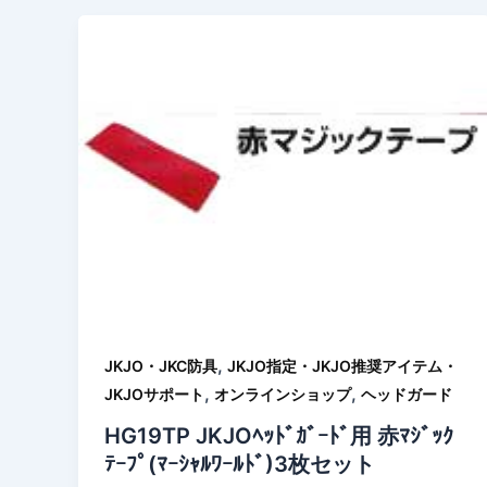
,
JKJO・JKC防具
JKJO指定・JKJO推奨アイテム・
,
,
JKJOサポート
オンラインショップ
ヘッドガード
HG19TP JKJOﾍｯﾄﾞｶﾞｰﾄﾞ用 赤ﾏｼﾞｯｸ
ﾃｰﾌﾟ(ﾏｰｼｬﾙﾜｰﾙﾄﾞ)3枚セット