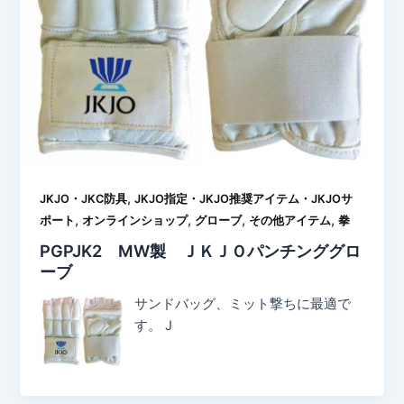
,
JKJO・JKC防具
JKJO指定・JKJO推奨アイテム・JKJOサ
,
,
,
,
ポート
オンラインショップ
グローブ
その他アイテム
拳
PGPJK2 MW製 ＪＫＪＯパンチンググロ
ーブ
サンドバッグ、ミット撃ちに最適で
す。 J