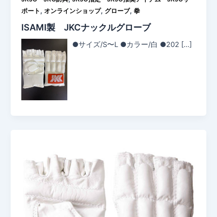
,
,
,
ポート
オンラインショップ
グローブ
拳
ISAMI製 JKCナックルグローブ
●サイズ/S〜L ●カラー/白 ●202 […]