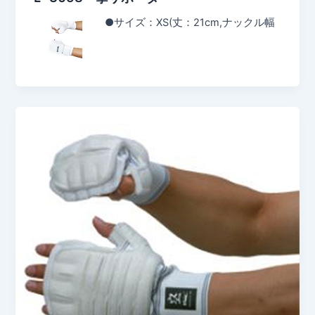
●サイズ：XS(丈：21cm,ナックル幅