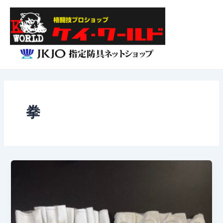
内
Main
容
Menu
を
ス
キ
ッ
プ
拳