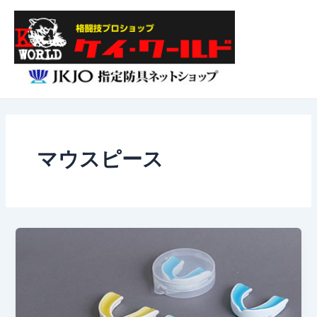
内
Main
容
Menu
を
ス
キ
ッ
プ
マウスピース