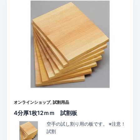
,
オンラインショップ
試割用品
4分厚1枚12ｍｍ 試割板
空手の試し割り用の板です。 ※注意！
試割