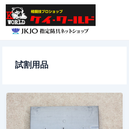
内
Main
容
Menu
を
ス
キ
ッ
プ
試割用品