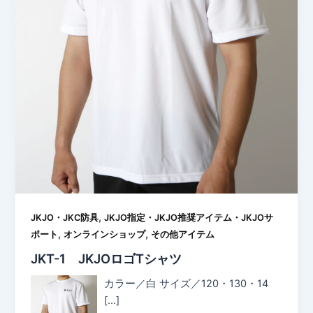
,
JKJO・JKC防具
JKJO指定・JKJO推奨アイテム・JKJOサ
,
,
ポート
オンラインショップ
その他アイテム
JKT-1 JKJOロゴTシャツ
カラー／白 サイズ／120・130・14
[…]