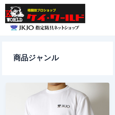
内
投
Main
容
稿
Menu
を
の
ス
ペ
キ
ー
ッ
ジ
プ
送
り
商品ジャンル