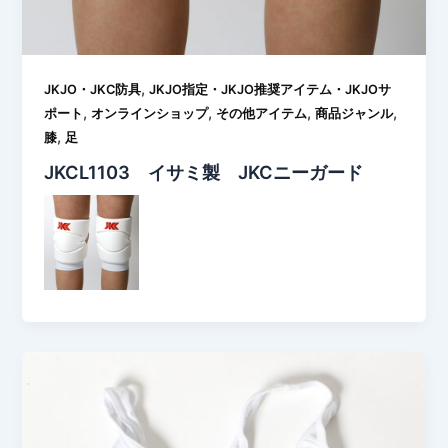
,
JKJO・JKC防具
JKJO指定・JKJO推奨アイテム・JKJOサ
,
,
,
,
ポート
オンラインショップ
その他アイテム
商品ジャンル
,
膝
足
JKCL1103 イサミ製 JKCニーガード